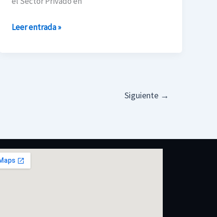
el Sector Privado en
Leer entrada »
Siguiente
→