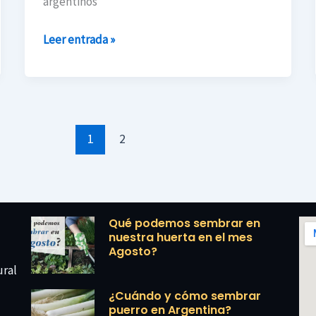
argentinos
la
pobreza
Leer entrada »
y
el
hambre
en
Haití
1
2
Qué podemos sembrar en
nuestra huerta en el mes
Agosto?
ural
¿Cuándo y cómo sembrar
puerro en Argentina?