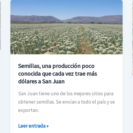
Semillas,
una
producción
poco
conocida
que
cada
vez
Semillas, una producción poco
trae
conocida que cada vez trae más
más
dólares a San Juan
dólares
San Juan tiene uno de los mejores sitios para
a
obtener semillas. Se envían a todo el país y se
San
exportan.
Juan
Leer entrada »