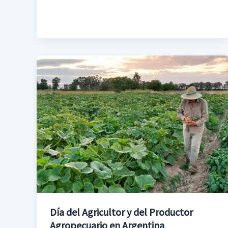
Día
del
Agricultor
y
del
Productor
Agropecuario
en
Argentina
Día del Agricultor y del Productor
Agropecuario en Argentina