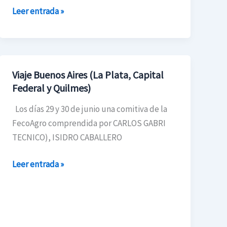
Leer entrada »
Viaje Buenos Aires (La Plata, Capital
Viaje
Federal y Quilmes)
Buenos
Aires
Los días 29 y 30 de junio una comitiva de la
(La
FecoAgro comprendida por CARLOS GABRI
Plata,
TECNICO), ISIDRO CABALLERO
Capital
Federal
Leer entrada »
y
Quilmes)