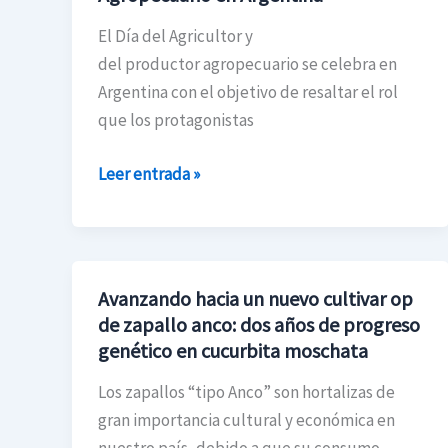
El Día del Agricultor y
del productor agropecuario se celebra en
Argentina con el objetivo de resaltar el rol
que los protagonistas
Leer entrada »
Avanzando hacia un nuevo cultivar op
Avanzando
de zapallo anco: dos años de progreso
hacia
genético en cucurbita moschata
un
nuevo
Los zapallos “tipo Anco” son hortalizas de
cultivar
gran importancia cultural y económica en
op