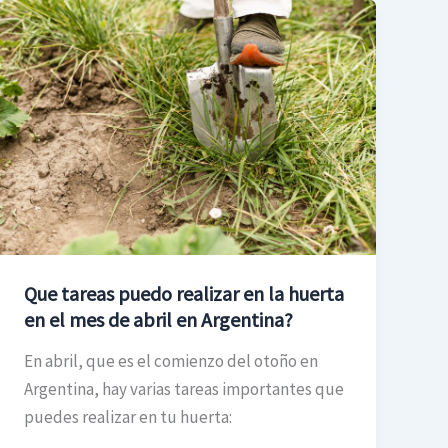
Que
tareas
puedo
realizar
en
la
huerta
en
el
mes
Que tareas puedo realizar en la huerta
de
en el mes de abril en Argentina?
abril
en
En abril, que es el comienzo del otoño en
Argentina?
Argentina, hay varias tareas importantes que
puedes realizar en tu huerta: