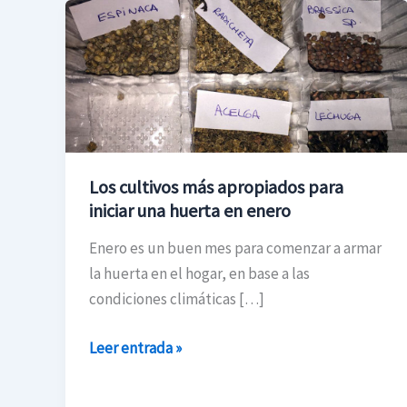
Los
cultivos
más
apropiados
para
iniciar
una
Los cultivos más apropiados para
huerta
iniciar una huerta en enero
en
enero
Enero es un buen mes para comenzar a armar
la huerta en el hogar, en base a las
condiciones climáticas […]
Leer entrada »