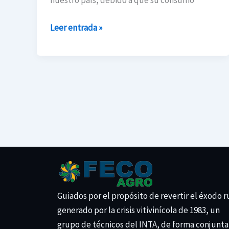
nuestro país, debido a que su consumo
de
zapallo
Leer entrada »
anco:
dos
años
de
progreso
genético
en
cucurbita
moschata
Guiados por el propósito de revertir el éxodo r
generado por la crisis vitivinícola de 1983, un
grupo de técnicos del INTA, de forma conjunta