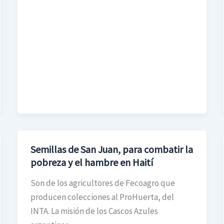
Semillas de San Juan, para combatir la
Semillas
pobreza y el hambre en Haití
de
San
Son de los agricultores de Fecoagro que
Juan,
producen colecciones al ProHuerta, del
para
INTA. La misión de los Cascos Azules
combatir