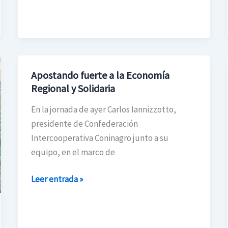
Apostando fuerte a la Economía
Apostando
Regional y Solidaria
fuerte
a
En la jornada de ayer Carlos Iannizzotto,
la
presidente de Confederación
Economía
Intercooperativa Coninagro junto a su
Regional
equipo, en el marco de
y
Solidaria
Leer entrada »