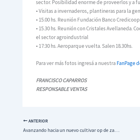
sector. Posibilidad enorme de proveerlos y a f
• Visitas a invernaderos, plantineras para la gen
• 15.00 hs. Reunión Fundación Banco Credicoop
• 15.30 hs. Reunión con Cristales Avellaneda. 
el sector agroindustrial
• 17:30 hs. Aeroparque vuelta. Salen 18.30hs.
Para ver más fotos ingresá a nuestra
FanPage d
FRANCISCO CAPARROS
RESPONSABLE VENTAS
ANTERIOR
Avanzando hacia un nuevo cultivar op de zapallo anco: dos años de progreso genético en cucurbita moschata