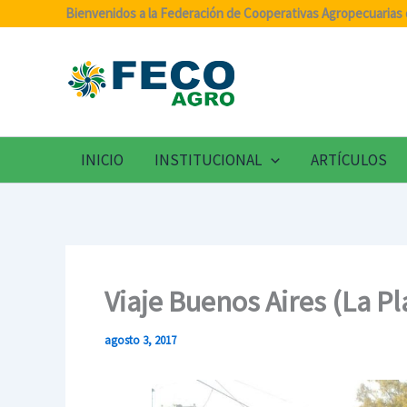
Ir
Bienvenidos a la Federación de Cooperativas Agropecuarias 
al
contenido
INICIO
INSTITUCIONAL
ARTÍCULOS
Viaje Buenos Aires (La Pl
agosto 3, 2017