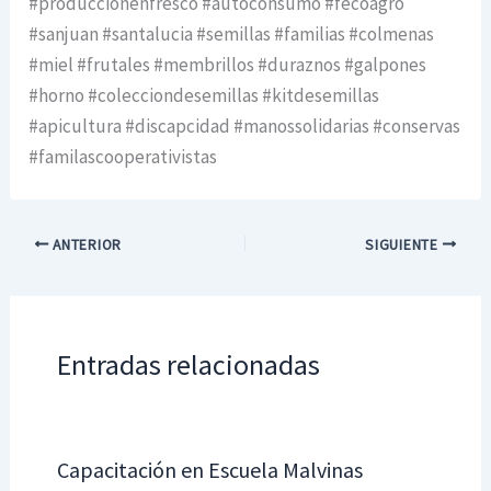
#produccionenfresco #autoconsumo #fecoagro
#sanjuan #santalucia #semillas #familias #colmenas
#miel #frutales #membrillos #duraznos #galpones
#horno #colecciondesemillas #kitdesemillas
#apicultura #discapcidad #manossolidarias #conservas
#familascooperativistas
ANTERIOR
SIGUIENTE
Entradas relacionadas
Capacitación en Escuela Malvinas