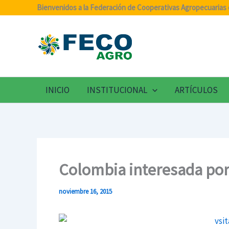
Ir
Bienvenidos a la Federación de Cooperativas Agropecuarias 
al
contenido
INICIO
INSTITUCIONAL
ARTÍCULOS
Colombia interesada por
noviembre 16, 2015