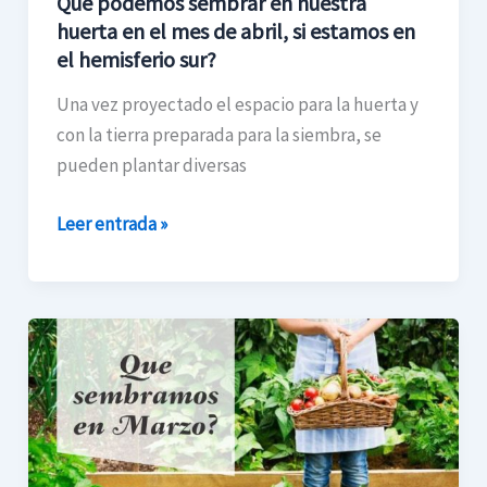
Qué podemos sembrar en nuestra
de
huerta en el mes de abril, si estamos en
abril,
el hemisferio sur?
si
estamos
Una vez proyectado el espacio para la huerta y
en
con la tierra preparada para la siembra, se
el
pueden plantar diversas
hemisferio
sur?
Leer entrada »
Qué
conviene
sembrar
en
marzo
en