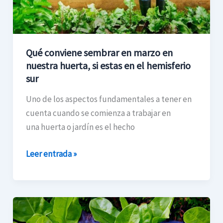
nuestra
huerta,
si
Qué conviene sembrar en marzo en
estas
nuestra huerta, si estas en el hemisferio
en
sur
el
hemisferio
Uno de los aspectos fundamentales a tener en
sur
cuenta cuando se comienza a trabajar en
una huerta o jardín es el hecho
Leer entrada »
Acelga,
todo