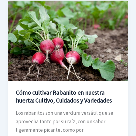
Cómo
cultivar
Rabanito
en
nuestra
huerta:
Cultivo,
Cuidados
y
Variedades
Cómo cultivar Rabanito en nuestra
huerta: Cultivo, Cuidados y Variedades
Los rabanitos son una verdura versátil que se
aprovecha tanto por su raíz, con un sabor
ligeramente picante, como por