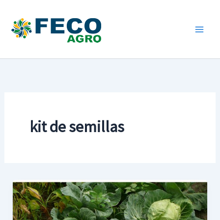
Ir
al
contenido
kit de semillas
Cómo
sembrar
repollo