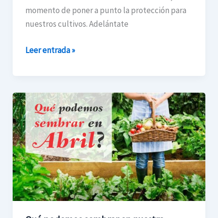
momento de poner a punto la protección para
nuestros cultivos. Adelántate
Leer entrada »
Qué
podemos
sembrar
en
nuestra
huerta
en
el
mes