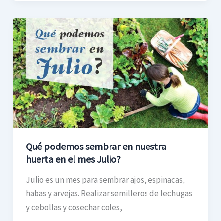
Qué
podemos
sembrar
en
nuestra
huerta
en
el
mes
Qué podemos sembrar en nuestra
Julio?
huerta en el mes Julio?
Julio es un mes para sembrar ajos, espinacas,
habas y arvejas. Realizar semilleros de lechugas
y cebollas y cosechar coles,