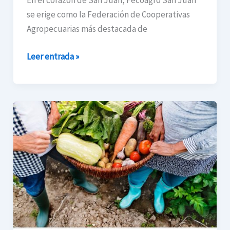
En el corazón de San Juan, Fecoagro San Juan
se erige como la Federación de Cooperativas
Agropecuarias más destacada de
Leer entrada »
4
claves
para
diseñar
tu
huerta
en
casa