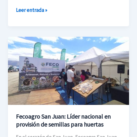
Leer entrada »
Fecoagro
San
Juan:
Líder
nacional
en
provisión
de
semillas
Fecoagro San Juan: Líder nacional en
para
provisión de semillas para huertas
huertas