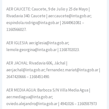
AER CAUCETE: Caucete, 9 de Julio y 25 de Mayo |
Rivadavia 340. Caucete | aer.caucete@inta.gob.ar;
espindola.rodrigo@inta.gob.ar | 2644961081 –
1160566027.
AER IGLESIA: aer.iglesia@inta.gob.ar;
lemole.georgina@inta.gob.ar | 1168702023.
AER JACHAL: Rivadavia 606, Jáchal |
aer.jachal@inta.gob.ar; fernandez.mariat@inta.gob.ar |
2647420666 – 1168451490.
AER MEDIA AGUA: Barboza S/N Villa Media Agua |
aer.mediagua@inta.gob.ar;
oviedo.alejandro@inta.gob.ar | 4941026 – 1160587973