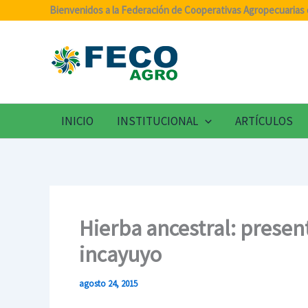
Ir
Bienvenidos a la Federación de Cooperativas Agropecuarias 
al
contenido
INICIO
INSTITUCIONAL
ARTÍCULOS
Hierba ancestral: presen
incayuyo
agosto 24, 2015