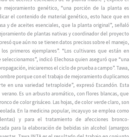
de mejoramiento genético, “una porción de la planta es
icar el contenido de material genético, esto hace que en
 y de aceites esenciales, que la planta original”, señaló
ejoramiento de plantas nativas y coordinador del proyecto
xpresó que aún no se tienen datos precisos sobre el manejo,
los primeros ejemplares”. “Los cultivares que están en
e seleccionamos”, indicó Elechosa quien aseguró que “una
propagación, iniciaremos el ciclo de prueba a campo”. Tawa,
e nombre porque con el trabajo de mejoramiento duplicamos
te en una variedad tetraploide”, expresó Escandón. Esta
 verano. Es un arbusto aromático, con flores blancas, que
ronco de color grisáceo. Las hojas, de color verde claro, son
ceolada. En la medicina popular, incayuyo se emplea como
lentas) y para el tratamiento de afecciones bronco-
zada para la elaboración de bebidas sin alcohol (amargos
uestas. Tawa INTA es el resultado del trabajo en conjunto