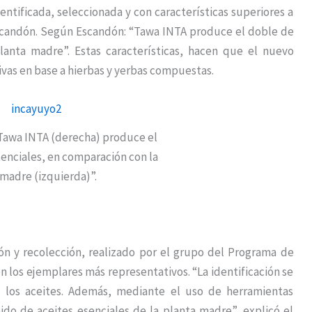
ntificada, seleccionada y con características superiores a
Escandón. Según Escandón: “Tawa INTA produce el doble de
lanta madre”. Estas características, hacen que el nuevo
tivas en base a hierbas y yerbas compuestas.
Tawa INTA (derecha) produce el
senciales, en comparación con la
 madre (izquierda)”.
ión y recolección, realizado por el grupo del Programa de
n los ejemplares más representativos. “La identificación se
e los aceites. Además, mediante el uso de herramientas
ido de aceites esenciales de la planta madre”, explicó el