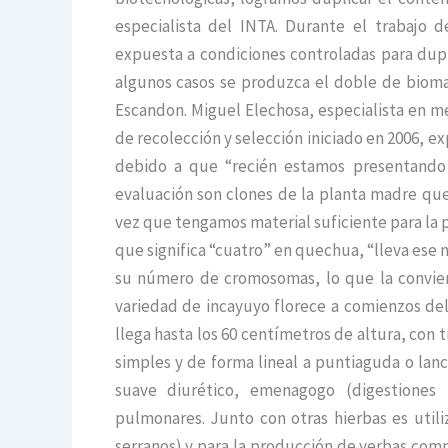
especialista del INTA. Durante el trabajo 
expuesta a condiciones controladas para dupl
algunos casos se produzca el doble de biomasa
Escandon. Miguel Elechosa, especialista en m
de recolección y selección iniciado en 2006, e
debido a que “recién estamos presentando 
evaluación son clones de la planta madre qu
vez que tengamos material suficiente para la 
que significa “cuatro” en quechua, “lleva es
su número de cromosomas, lo que la convier
variedad de incayuyo florece a comienzos del
llega hasta los 60 centímetros de altura, con t
simples y de forma lineal a puntiaguda o lan
suave diurético, emenagogo (digestiones 
pulmonares. Junto con otras hierbas es utili
serranos) y para la producción de yerbas comp