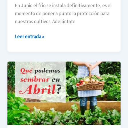
En Junio el frío se instala definitivamente, es el
momento de poner a punto la protección para
nuestros cultivos. Adelántate
Leer entrada »
Qué
podemos
sembrar
en
nuestra
huerta
en
el