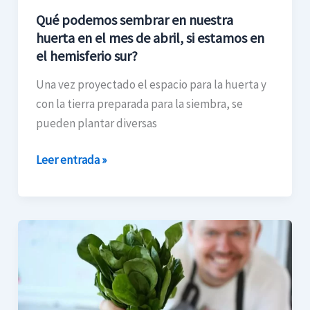
mes
Qué podemos sembrar en nuestra
de
huerta en el mes de abril, si estamos en
abril,
el hemisferio sur?
si
estamos
Una vez proyectado el espacio para la huerta y
en
con la tierra preparada para la siembra, se
el
pueden plantar diversas
hemisferio
sur?
Leer entrada »
Sembrar
espinacas
en
tu
huerta