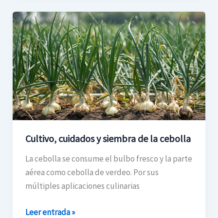
Cultivo,
cuidados
y
siembra
de
la
cebolla
Cultivo, cuidados y siembra de la cebolla
La cebolla se consume el bulbo fresco y la parte
aérea como cebolla de verdeo. Por sus
múltiples aplicaciones culinarias
Leer entrada »