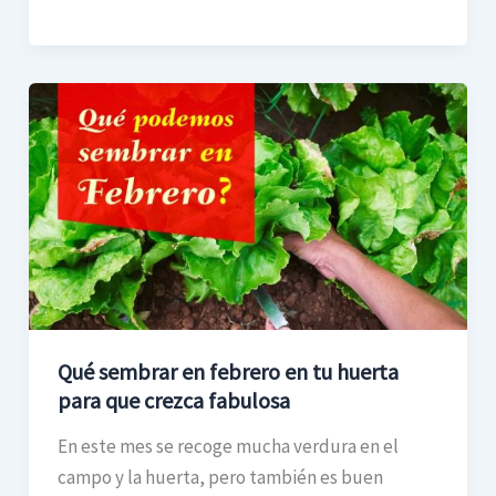
Qué
sembrar
en
febrero
en
tu
huerta
para
que
Qué sembrar en febrero en tu huerta
crezca
para que crezca fabulosa
fabulosa
En este mes se recoge mucha verdura en el
campo y la huerta, pero también es buen