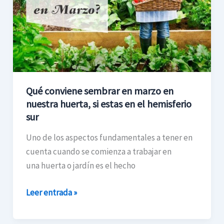
en
marzo
en
nuestra
huerta,
si
Qué conviene sembrar en marzo en
estas
nuestra huerta, si estas en el hemisferio
en
sur
el
hemisferio
Uno de los aspectos fundamentales a tener en
sur
cuenta cuando se comienza a trabajar en
una huerta o jardín es el hecho
Leer entrada »