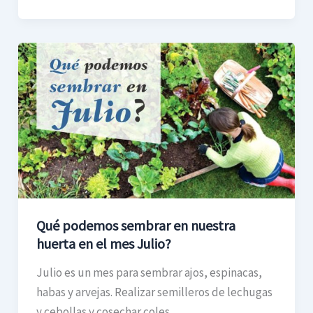
Qué
podemos
sembrar
en
nuestra
huerta
en
el
mes
Qué podemos sembrar en nuestra
Julio?
huerta en el mes Julio?
Julio es un mes para sembrar ajos, espinacas,
habas y arvejas. Realizar semilleros de lechugas
y cebollas y cosechar coles,