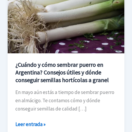
sembrar
puerro
en
Argentina?
Consejos
útiles
y
dónde
¿Cuándo y cómo sembrar puerro en
conseguir
Argentina? Consejos útiles y dónde
semillas
conseguir semillas hortícolas a granel
hortícolas
En mayo aún estás a tiempo de sembrar puerro
a
en almácigo. Te contamos cómo y dónde
granel
conseguir semillas de calidad […]
Leer entrada »