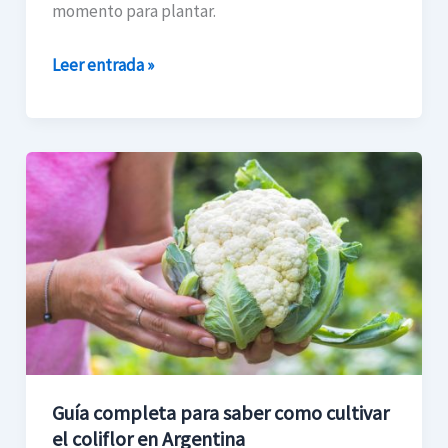
momento para plantar.
Leer entrada »
Guía
completa
para
saber
como
cultivar
el
coliflor
en
Guía completa para saber como cultivar
Argentina
el coliflor en Argentina