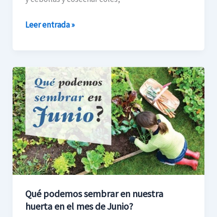
Leer entrada »
Qué
podemos
sembrar
en
nuestra
huerta
en
el
mes
Qué podemos sembrar en nuestra
de
huerta en el mes de Junio?
Junio?