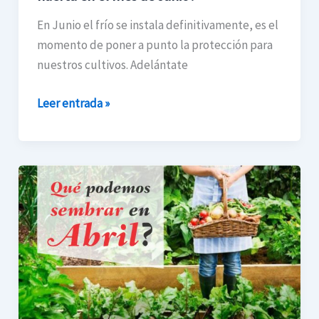
Junio?
En Junio el frío se instala definitivamente, es el
momento de poner a punto la protección para
nuestros cultivos. Adelántate
Leer entrada »
Qué
podemos
sembrar
en
nuestra
huerta
en
el