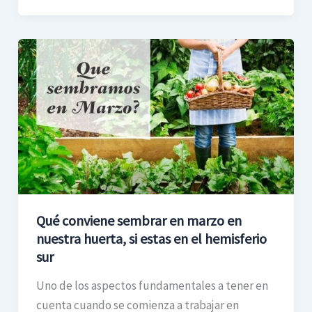
Qué
conviene
sembrar
en
marzo
en
nuestra
huerta,
si
Qué conviene sembrar en marzo en
estas
nuestra huerta, si estas en el hemisferio
en
sur
el
hemisferio
Uno de los aspectos fundamentales a tener en
sur
cuenta cuando se comienza a trabajar en