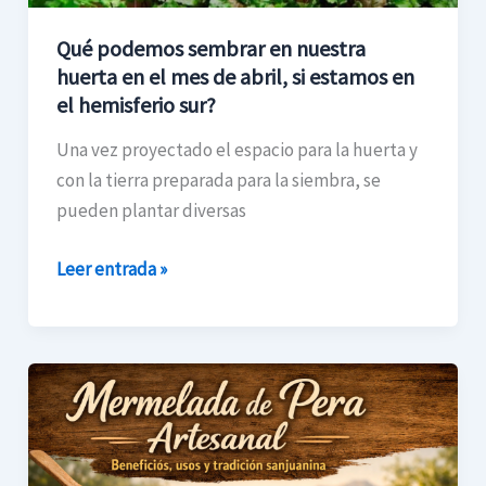
mes
Qué podemos sembrar en nuestra
de
huerta en el mes de abril, si estamos en
abril,
el hemisferio sur?
si
estamos
Una vez proyectado el espacio para la huerta y
en
con la tierra preparada para la siembra, se
el
pueden plantar diversas
hemisferio
sur?
Leer entrada »
Mermelada
de
pera:
sabor