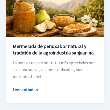
natural
y
tradición
de
la
agroindustria
sanjuanina
Mermelada de pera: sabor natural y
tradición de la agroindustria sanjuanina
La pera es una de las frutas más apreciadas por
su sabor suave, su aroma delicado y sus
múltiples beneficios
Leer entrada »