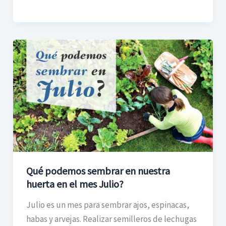
Qué
podemos
sembrar
en
nuestra
huerta
en
el
mes
Qué podemos sembrar en nuestra
Julio?
huerta en el mes Julio?
Julio es un mes para sembrar ajos, espinacas,
habas y arvejas. Realizar semilleros de lechugas