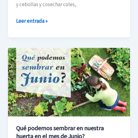
y cebollas y cosechar coles,
Leer entrada »
Qué
podemos
sembrar
en
nuestra
huerta
en
el
mes
Qué podemos sembrar en nuestra
de
huerta en el mes de Junio?