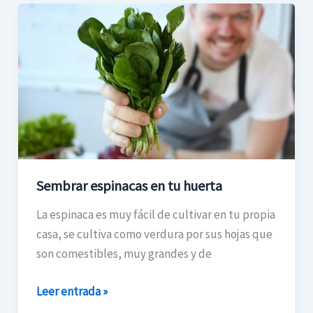
Sembrar
espinacas
en
tu
huerta
Sembrar espinacas en tu huerta
La espinaca es muy fácil de cultivar en tu propia
casa, se cultiva como verdura por sus hojas que
son comestibles, muy grandes y de
Leer entrada »