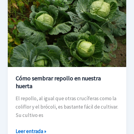
sembrar
repollo
en
nuestra
huerta
Cómo sembrar repollo en nuestra
huerta
El repollo, al igual que otras crucíferas como la
coliflor y el brócoli, es bastante fácil de cultivar.
Su cultivo es
Leer entrada »