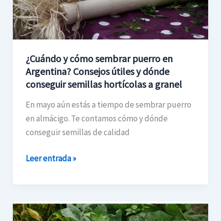
Consejos
útiles
y
dónde
¿Cuándo y cómo sembrar puerro en
conseguir
Argentina? Consejos útiles y dónde
semillas
conseguir semillas hortícolas a granel
hortícolas
En mayo aún estás a tiempo de sembrar puerro
a
en almácigo. Te contamos cómo y dónde
granel
conseguir semillas de calidad
Leer entrada »
Cómo