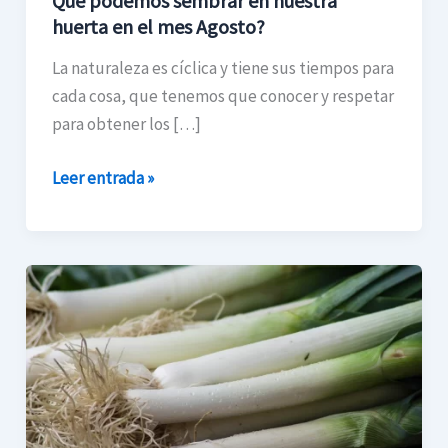
Qué podemos sembrar en nuestra
Agosto?
huerta en el mes Agosto?
La naturaleza es cíclica y tiene sus tiempos para
cada cosa, que tenemos que conocer y respetar
para obtener los […]
Leer entrada »
¿Cuándo
y
cómo
sembrar
puerro
en
Argentina?