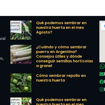
Qué podemos sembrar en
nuestra huerta en el mes
Agosto?
ural
¿Cuándo y cómo sembrar
puerro en Argentina?
Consejos útiles y dónde
co,
conseguir semillas hortícolas
a granel
Cómo sembrar repollo en
nuestra huerta
Qué podemos sembrar en
nuestra huerta en el mes