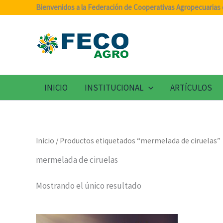
Ir
Bienvenidos a la Federación de Cooperativas Agropecuarias 
al
contenido
INICIO
INSTITUCIONAL
ARTÍCULOS
Inicio
/ Productos etiquetados “mermelada de ciruelas”
mermelada de ciruelas
Mostrando el único resultado