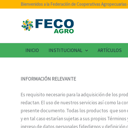
Ir
Bienvenidos a la Federación de Cooperativas Agropecuarias 
al
contenido
INICIO
INSTITUCIONAL
ARTÍCULOS
INFORMACIÓN RELEVANTE
Es requisito necesario para la adquisición de los pr
redactan. El uso de nuestros servicios así como la 
presente documento. Todas los productos que son of
y en tal caso estarían sujetas a sus propios Términos
ingreso de datos personales fidedignos y definición 