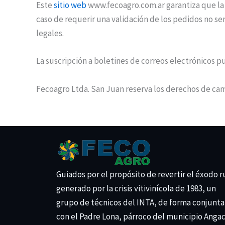
Este
sitio web
www.fecoagro.com.ar garantiza que la 
caso de requerir una validación de los pedidos no s
legales.
La suscripción a boletines de correos electrónicos p
Fecoagro Ltda. San Juan reserva los derechos de camb
Guiados por el propósito de revertir el éxodo r
generado por la crisis vitivinícola de 1983, un
grupo de técnicos del INTA, de forma conjunta
con el Padre Lona, párroco del municipio Anga