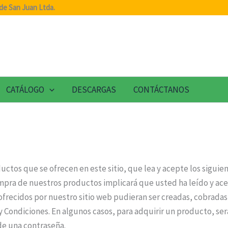
de San Juan Ltda.
CATÁLOGO
DESCARGAS
CONTÁCTANOS
oductos que se ofrecen en este sitio, que lea y acepte los sigui
compra de nuestros productos implicará que usted ha leído y ac
recidos por nuestro sitio web pudieran ser creadas, cobradas
 y Condiciones. En algunos casos, para adquirir un producto, ser
de una contraseña.