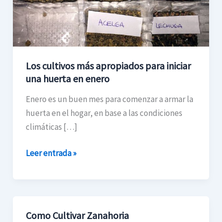
apropiados
para
iniciar
una
huerta
Los cultivos más apropiados para iniciar
en
una huerta en enero
enero
Enero es un buen mes para comenzar a armar la
huerta en el hogar, en base a las condiciones
climáticas […]
Leer entrada »
Como Cultivar Zanahoria
Como