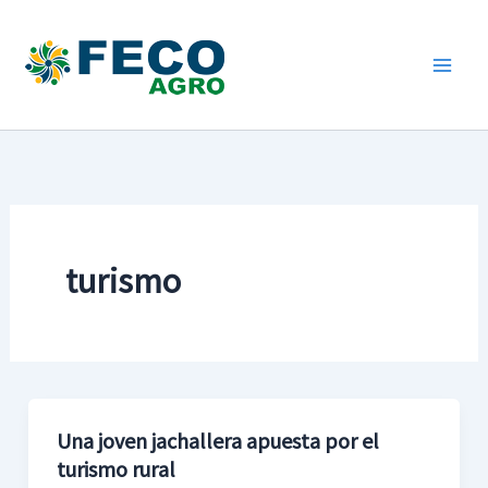
Ir
al
contenido
turismo
Una joven jachallera apuesta por el
Una
turismo rural
joven