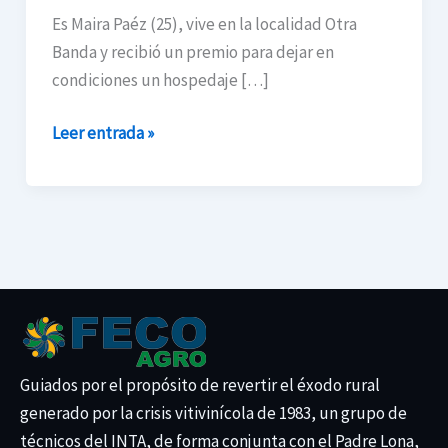
jachallera
Es Maira Paéz (25), vive en la localidad Otra
apuesta
Banda y recibió un premio para dejar en
por
condiciones un hospedaje […]
el
turismo
Leer entrada »
rural
Guiados por el propósito de revertir el éxodo rural
generado por la crisis vitivinícola de 1983, un grupo de
técnicos del INTA, de forma conjunta con el Padre Lona,