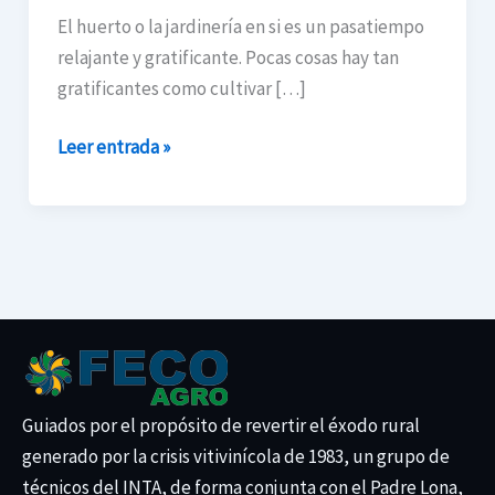
Gratis
El huerto o la jardinería en si es un pasatiempo
para
relajante y gratificante. Pocas cosas hay tan
construir
gratificantes como cultivar […]
tu
propio
Leer entrada »
Invernadero
Guiados por el propósito de revertir el éxodo rural
generado por la crisis vitivinícola de 1983, un grupo de
técnicos del INTA, de forma conjunta con el Padre Lona,