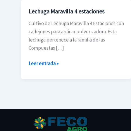
Lechuga Maravilla 4 estaciones
Lechuga
Maravilla
Cultivo de Lechuga Maravilla 4 Estaciones con
4
callejones para aplicar pulverizadora. Esta
estaciones
lechuga pertenece a la familia de las
Compuestas […]
Leer entrada »