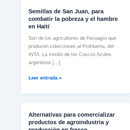
Semillas de San Juan, para
Semillas
combatir la pobreza y el hambre
de
en Haití
San
Juan,
Son de los agricultores de Fecoagro que
para
producen colecciones al ProHuerta, del
combatir
INTA. La misión de los Cascos Azules
la
argentinos […]
pobreza
y
Leer entrada »
el
hambre
en
Haití
Alternativas para comercializar
Alternativas
productos de agroindustria y
para
producción en fresco