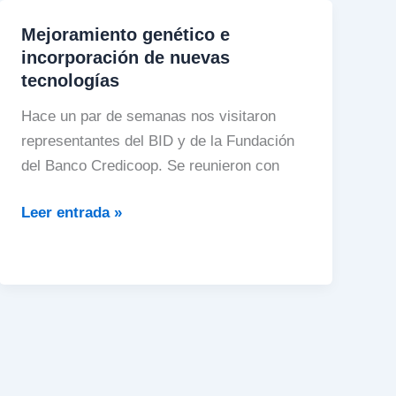
Mejoramiento genético e
Mejoramiento
incorporación de nuevas
genético
tecnologías
e
incorporación
Hace un par de semanas nos visitaron
de
representantes del BID y de la Fundación
nuevas
del Banco Credicoop. Se reunieron con
tecnologías
Leer entrada »