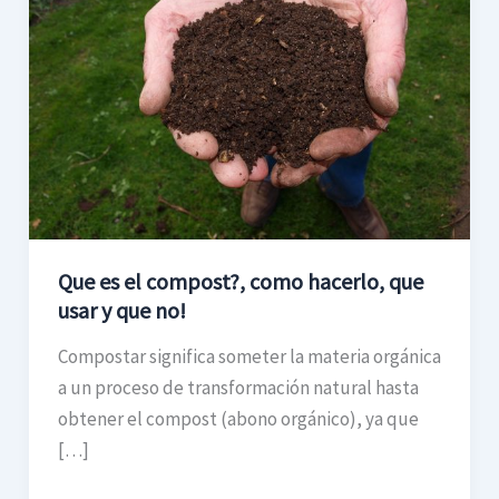
compost?,
como
hacerlo,
que
usar
y
que
no!
Que es el compost?, como hacerlo, que
usar y que no!
Compostar significa someter la materia orgánica
a un proceso de transformación natural hasta
obtener el compost (abono orgánico), ya que
[…]