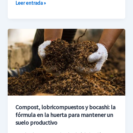
Leer entrada »
Compost,
lobricompuestos
y
bocashi:
la
fórmula
en
la
huerta
Compost, lobricompuestos y bocashi: la
para
fórmula en la huerta para mantener un
mantener
suelo productivo
un
suelo