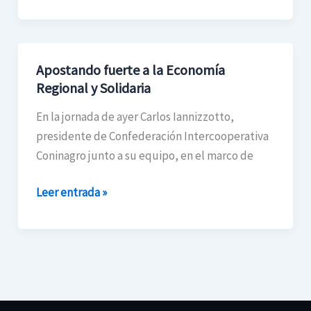
Apostando fuerte a la Economía
Apostando
Regional y Solidaria
fuerte
a
En la jornada de ayer Carlos Iannizzotto,
la
presidente de Confederación Intercooperativa
Economía
Coninagro junto a su equipo, en el marco de
Regional
y
Leer entrada »
Solidaria