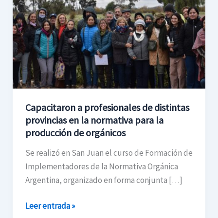
de
distintas
provincias
en
la
normativa
para
la
Capacitaron a profesionales de distintas
producción
provincias en la normativa para la
de
producción de orgánicos
orgánicos
Se realizó en San Juan el curso de Formación de
Implementadores de la Normativa Orgánica
Argentina, organizado en forma conjunta […]
Leer entrada »