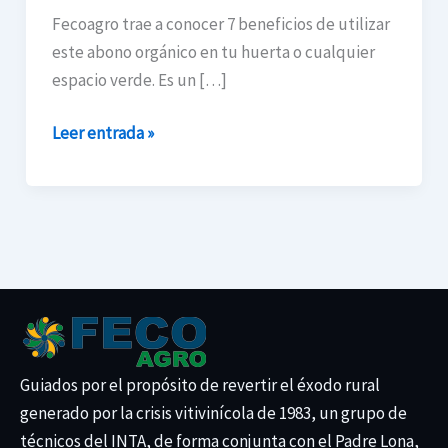
del
Fecoagro trae a conocer 7 beneficios de utilizar
humus
este abono orgánico en tu huerta o cualquier
de
espacio verde. Es un […]
lombriz
para
Leer entrada »
tu
huerta
Guiados por el propósito de revertir el éxodo rural
generado por la crisis vitivinícola de 1983, un grupo de
técnicos del INTA, de forma conjunta con el Padre Lona,