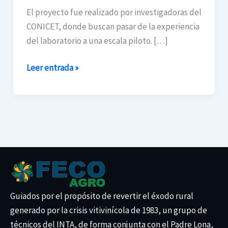
calabaza
El proyecto fue realizado por investigadoras del
que
CONICET, donde buscan pasar de la experiencia
ayuda
del laboratorio a una escala piloto. […]
a
disminuir
Leer entrada »
la
incidencia
de
la
anemia
Guiados por el propósito de revertir el éxodo rural
generado por la crisis vitivinícola de 1983, un grupo de
técnicos del INTA, de forma conjunta con el Padre Lona,