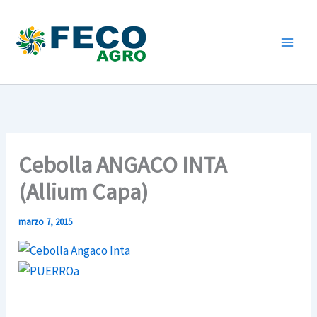
Ir
al
contenido
Cebolla ANGACO INTA
(Allium Capa)
marzo 7, 2015