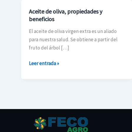
Aceite de oliva, propiedades y
Aceite
beneficios
de
oliva,
El aceite de oliva virgen extra es un aliado
propiedades
para nuestra salud. Se obtiene a partir del
y
fruto del árbol […]
beneficios
Leer entrada »