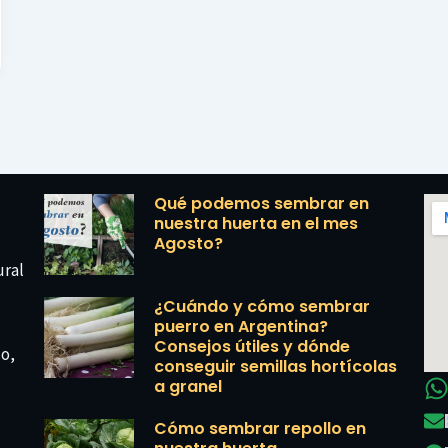
Qué podemos sembrar en
nuestra huerta en el mes
Agosto?
ural
¿Cuándo y cómo sembrar
puerro en Argentina?
Consejos útiles y dónde
co,
conseguir semillas hortícolas
a granel
Cómo sembrar repollo en