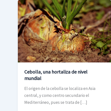
Cebolla,
una
hortaliza
de
nivel
mundial
Cebolla, una hortaliza de nivel
mundial
El origen de la cebolla se localiza en Asia
central, y como centro secundario el
Mediterráneo, pues se trata de […]