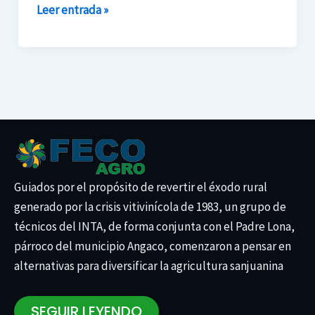
de
Leer entrada »
Semillas
Guiados por el propósito de revertir el éxodo rural
generado por la crisis vitivinícola de 1983, un grupo de
técnicos del INTA, de forma conjunta con el Padre Lona,
párroco del municipio Angaco, comenzaron a pensar en
alternativas para diversificar la agricultura sanjuanina
SEGUIR LEYENDO