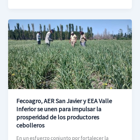
Fecoagro,
AER
San
Javier
y
EEA
Valle
Inferior
se
Fecoagro, AER San Javier y EEA Valle
unen
Inferior se unen para impulsar la
para
prosperidad de los productores
impulsar
cebolleros
la
prosperidad
En un esfuerzo conjunto por fortalecer la