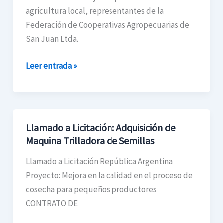
de
agricultura local, representantes de la
los
Federación de Cooperativas Agropecuarias de
productores
San Juan Ltda.
cebolleros
Leer entrada »
Llamado a Licitación: Adquisición de
Llamado
Maquina Trilladora de Semillas
a
Licitación:
Llamado a Licitación República Argentina
Adquisición
Proyecto: Mejora en la calidad en el proceso de
de
cosecha para pequeños productores
Maquina
CONTRATO DE
Trilladora