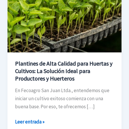
Calidad
para
Huertas
y
Cultivos:
La
Solución
Ideal
Plantines de Alta Calidad para Huertas y
para
Cultivos: La Solución Ideal para
Productores
Productores y Huerteros
y
En Fecoagro San Juan Ltda., entendemos que
Huerteros
iniciar un cultivo exitoso comienza con una
buena base. Por eso, te ofrecemos […]
Leer entrada »