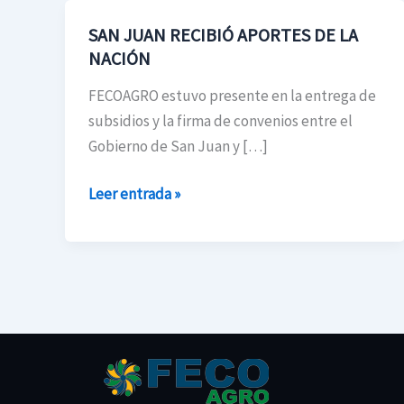
SAN JUAN RECIBIÓ APORTES DE LA
SAN
NACIÓN
JUAN
RECIBIÓ
FECOAGRO estuvo presente en la entrega de
APORTES
subsidios y la firma de convenios entre el
DE
Gobierno de San Juan y […]
LA
NACIÓN
Leer entrada »