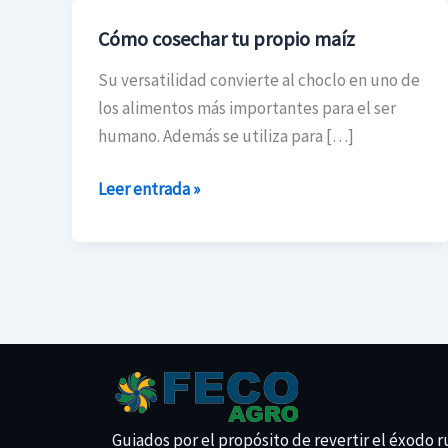
Cómo cosechar tu propio maíz
Cómo
cosechar
Su versatilidad convierte al choclo en uno de
tu
los alimentos más importantes para el ser
propio
humano. Además se utiliza para […]
maíz
Leer entrada »
Guiados por el propósito de revertir el éxodo r