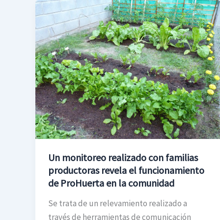
Un
monitoreo
realizado
con
familias
productoras
revela
el
funcionamiento
de
ProHuerta
Un monitoreo realizado con familias
en
productoras revela el funcionamiento
la
de ProHuerta en la comunidad
comunidad
Se trata de un relevamiento realizado a
través de herramientas de comunicación