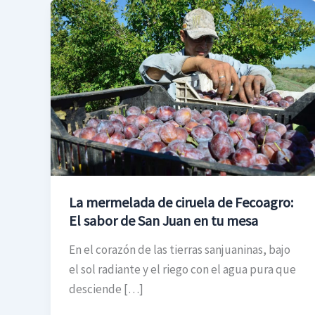
La
mermelada
de
ciruela
de
Fecoagro:
El
sabor
de
San
La mermelada de ciruela de Fecoagro:
Juan
El sabor de San Juan en tu mesa
en
tu
En el corazón de las tierras sanjuaninas, bajo
mesa
el sol radiante y el riego con el agua pura que
desciende […]