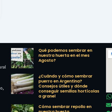
Qué podemos sembrar en
nuestra huerta en el mes
Agosto?
ural
¿Cuándo y cómo sembrar
puerro en Argentina?
Consejos útiles y dónde
co,
conseguir semillas hortícolas
a granel
Cómo sembrar repollo en
nuestra huerta