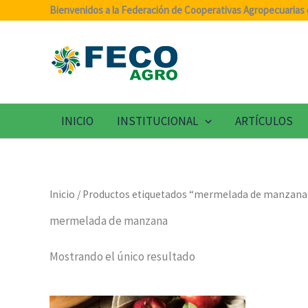
Ir
Bienvenidos a la Federación de Cooperativas Agropecuarias 
al
contenido
INICIO
INSTITUCIONAL
ARTÍCULOS
Inicio
/ Productos etiquetados “mermelada de manzana
mermelada de manzana
Mostrando el único resultado